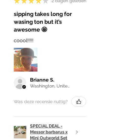
★
★
★
★
★
2 dagen geleden
sipping takes long for
wasing ton but it’s
awesome 🤩
coool!!!!!
Brianne S.
Washington, United States
Was deze recensie nuttig?
SPECIAL DEAL -
Messor barbarus x
Mini Outworld Set