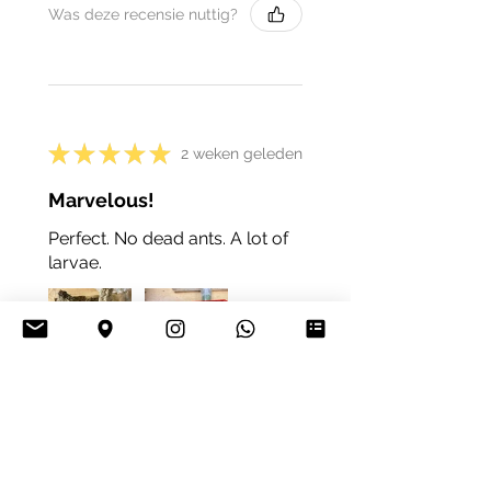
Was deze recensie nuttig?
★
★
★
★
★
2 weken geleden
Marvelous!
Perfect. No dead ants. A lot of
larvae.
4+