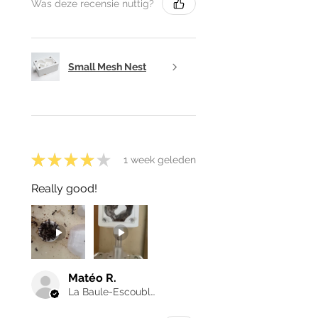
Was deze recensie nuttig?
Small Mesh Nest
★
★
★
★
★
1 week geleden
Really good!
Matéo R.
La Baule-Escoublac, France