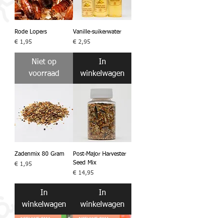
Rode Lopers
Vanille-suikerwater
Prijs
Prijs
€ 1,95
€ 2,95
Niet op
In
voorraad
winkelwagen
Zadenmix 80 Gram
Post-Major Harvester
Seed Mix
Prijs
€ 1,95
Prijs
€ 14,95
In
In
winkelwagen
winkelwagen