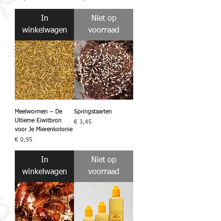
In
Niet op
winkelwagen
voorraad
Meelwormen – De
Springstaarten
Ultieme Eiwitbron
Prijs
€ 3,45
voor Je Mierenkolonie
Prijs
€ 0,95
In
Niet op
winkelwagen
voorraad