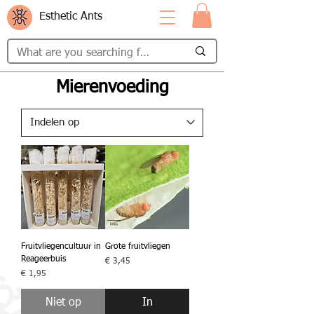
Esthetic Ants
Mierenvoeding
Fruitvliegencultuur in
Grote fruitvliegen
Reageerbuis
Prijs
€ 3,45
Prijs
€ 1,95
Niet op
In