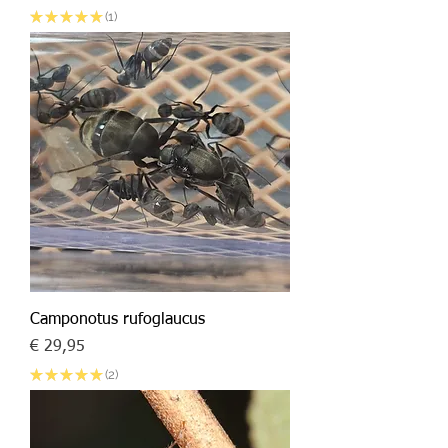
★
★
★
★
★
1
1
Camponotus rufoglaucus
Prijs
€ 29,95
★
★
★
★
★
2
2