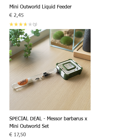
Mini Outworld Liquid Feeder
Prijs
€ 2,45
★
★
★
★
★
3
3
SPECIAL DEAL - Messor barbarus x
Mini Outworld Set
Prijs
€ 17,50