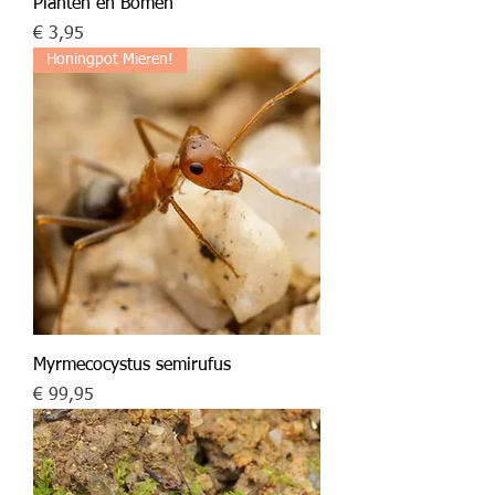
Planten en Bomen
Prijs
€ 3,95
Honingpot Mieren!
Myrmecocystus semirufus
Prijs
€ 99,95