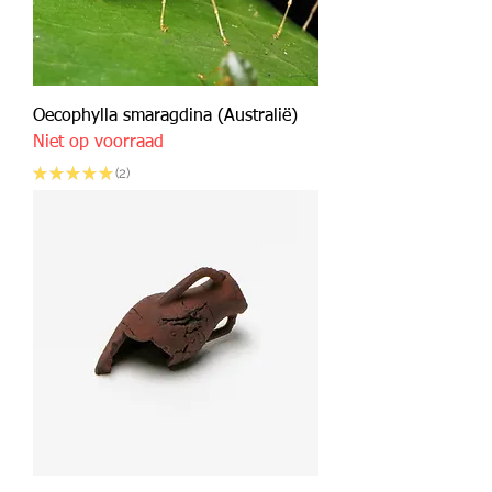
Oecophylla smaragdina (Australië)
Niet op voorraad
★
★
★
★
★
2
2