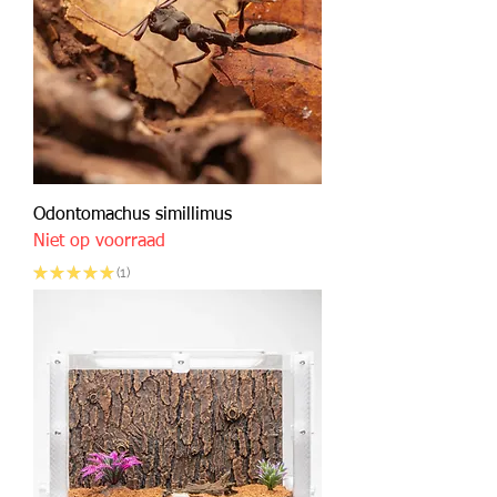
Odontomachus simillimus
Niet op voorraad
★
★
★
★
★
1
1