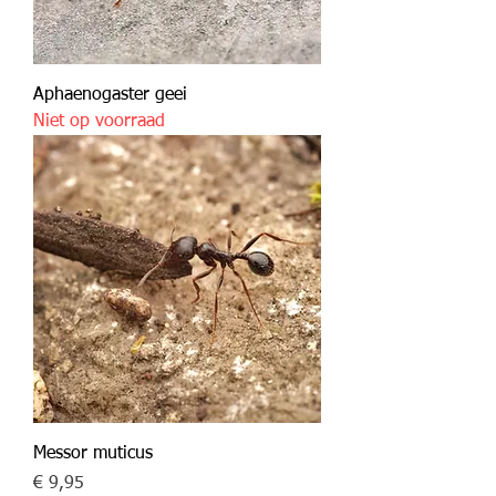
Aphaenogaster geei
Niet op voorraad
Messor muticus
Prijs
€ 9,95