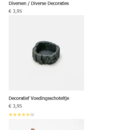
Diversen / Diverse Decoraties
Prijs
€ 3,95
Decoratief Voedingsschoteltje
Prijs
€ 3,95
★
★
★
★
★
1
1