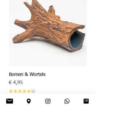
Bomen & Wortels
Prijs
€ 4,95
★
★
★
★
★
1
1