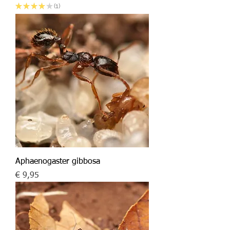
★
★
★
★
★
1
1
Aphaenogaster gibbosa
Prijs
€ 9,95