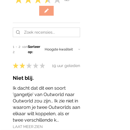
2
1 - 2 van
Sorteer
2
op:
★
★
★
★
★
19 uur geleden
Niet blij.
Ik dacht dat dit een soort
'gangetje' van Outworld naar
Outworld zou zijn... Ik zie niet in
waarom je twee Outworlds aan
elkaar wilt koppelen, als er
twee verschillende k...
LAAT MEER ZIEN