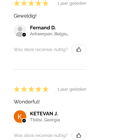
★
★
★
★
★
1 jaar geleden
Geweldig!
Fernand D.
Antwerpen, Belgium
Was deze recensie nuttig?
★
★
★
★
★
1 jaar geleden
Wonderful!
KETEVAN J.
Tbilisi, Georgia
Was deze recensie nuttig?