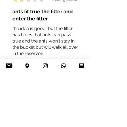
ants fit true the filter and
enter the filter
the idea is good, but the filter
has holes that ants can pass
true and the ants won't stay in
the bucket but will walk all over
in the reservoir.
LordNobady
Was deze recensie nuttig?
★
★
★
★
★
1 jaar geleden