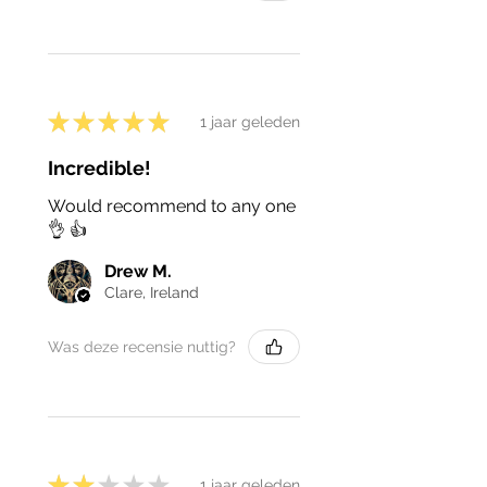
★
★
★
★
★
1 jaar geleden
Incredible!
Would recommend to any one
👌 👍
Drew M.
Clare, Ireland
Was deze recensie nuttig?
★
★
★
★
★
1 jaar geleden