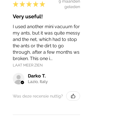
9 maanden
★
★
★
★
★
geleden
Very useful!
I used another mini vacuum for
my ants, but it was quite messy
and the net, which had to stop
the ants or the dirt to go
through, after a few months ws
broken. This one i...
LAAT MEER ZIEN
Darko T.
Lazio, Italy
Was deze recensie nuttig?