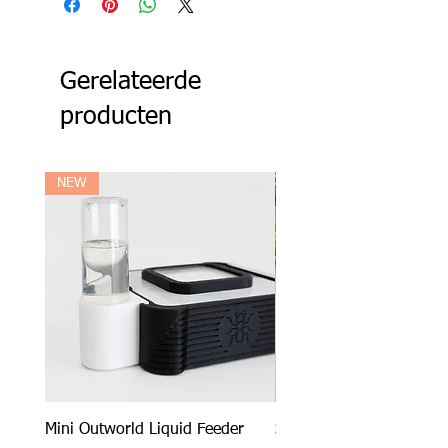
Gerelateerde
producten
NEW
Mini Outworld Liquid Feeder
SPECIAL DEAL - Messor