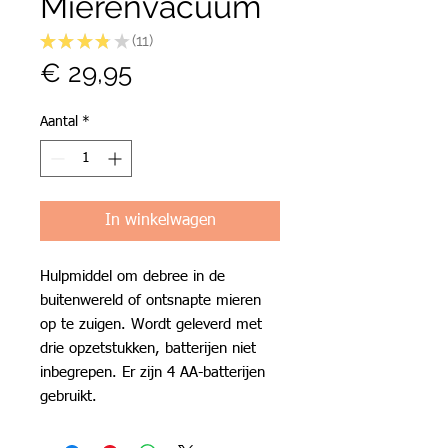
Mierenvacuüm
★
★
★
★
★
11
11
Prijs
€ 29,95
Aantal
*
In winkelwagen
Hulpmiddel om debree in de
buitenwereld of ontsnapte mieren
op te zuigen. Wordt geleverd met
drie opzetstukken, batterijen niet
inbegrepen. Er zijn 4 AA-batterijen
gebruikt.