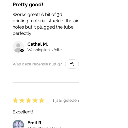
Pretty good!
Works great! A bit of 3d
printing material stuck to the air
holes but it plugged the tube
perfectly
Cathal M.
Washington, United States
Was deze recensie nuttig?
★
★
★
★
★
1 jaar geleden
Excellent!
Emil R.