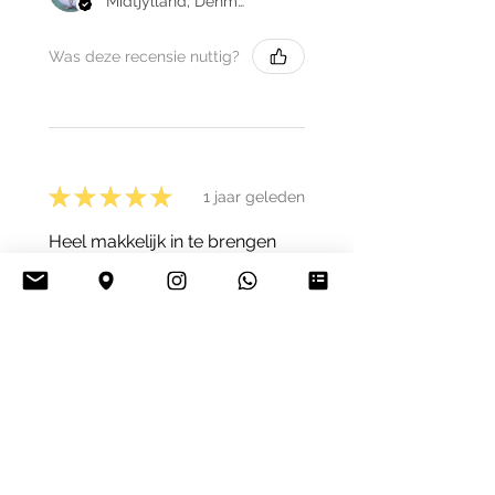
Midtjylland, Denmark
Was deze recensie nuttig?
★
★
★
★
★
1 jaar geleden
Heel makkelijk in te brengen
Lars B.
Bergen, LI
Was deze recensie nuttig?