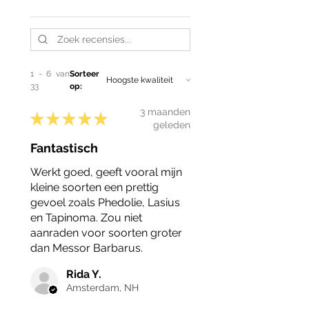
1 - 6 van
Sorteer
33
op:
3 maanden
★
★
★
★
★
geleden
Fantastisch
Werkt goed, geeft vooral mijn
kleine soorten een prettig
gevoel zoals Phedolie, Lasius
en Tapinoma. Zou niet
aanraden voor soorten groter
dan Messor Barbarus.
Rida Y.
Amsterdam, NH