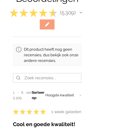
Nest en opstelling
★
★
★
★
★
Deze mieren kunnen worden
5.309
5309
gehouden in acrylnesten,
gipsnesten, ytongnesten of
natuurlijke opstellingen met bodem
of hout. Een ruime buitenwereld
wordt aanbevolen omdat de
Dit product heeft nog geen
werksters actief foerageren.
recensies, dus bekijk ook onze
Verdediging
andere recensies.
Werksters kunnen bijten en
mierenzuur spuiten wanneer ze het
nest verdedigen. Vooral majors
hebben sterke kaken, dus
voorzichtig omgaan met de kolonie
1 - 6 van
Sorteer
is aan te raden.
5.309
op:
★
★
★
★
★
1 week geleden
Cool en goede kwaliteit!