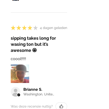
★
★
★
★
★
4 dagen geleden
sipping takes long for
wasing ton but it’s
awesome 🤩
coool!!!!!
Brianne S.
Washington, United States
Was deze recensie nuttig?