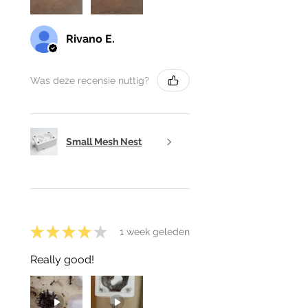
Rivano E.
Was deze recensie nuttig?
Small Mesh Nest
★
★
★
★
★
1 week geleden
Really good!