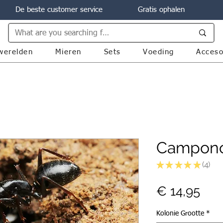
De beste customer service
Gratis ophalen
werelden
Mieren
Sets
Voeding
Acceso
Campono
★
★
★
★
★
4
4
Prij
€ 14,95
Kolonie Grootte
*