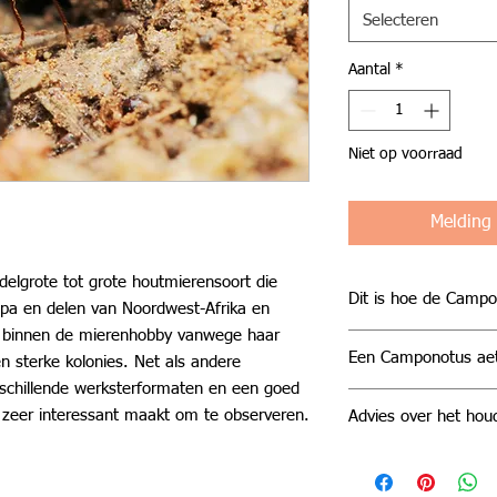
Selecteren
Aantal
*
Niet op voorraad
Melding
elgrote tot grote houtmierensoort die
Dit is hoe de Campo
opa en delen van Noordwest-Afrika en
ir binnen de mierenhobby vanwege haar
In de natuur leeft 
Een Camponotus aet
en sterke kolonies. Net als andere
warme, droge gebied
schillende werksterformaten en een goed
struikgewas en ope
Wil je een sterke, 
klimaat. Ze bouwen 
 zeer interessant maakt om te observeren.
Advies over het ho
soort aan je collec
vaak onder stenen 
aethiops een uitste
Temperatuur en luch
bodem goed opwar
combineert mooie ui
Nest: 21 tot 26 °C
De soort is monogyn