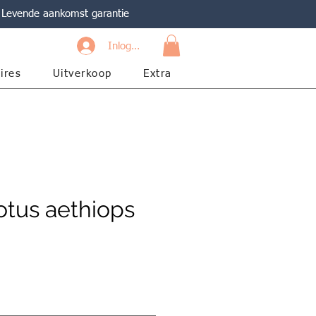
Levende aankomst garantie
Inloggen
ires
Uitverkoop
Extra
tus aethiops
s