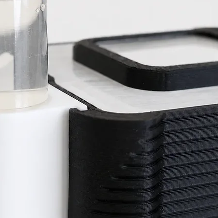
Camponotus aethiops
Een koelere periode
een gezonde kolonie
ontwikkeling.
Gedrag
De werksters zijn o
observeerbaar. Grote
bijten, maar zijn ni
rust wordt gelaten. 
ontsnappingsbestendi
klimaatomstandighe