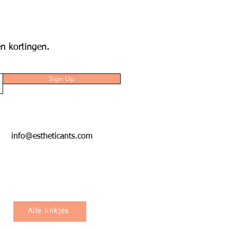
n kortingen.
Sign Up
info@estheticants.com
Alle linkjes