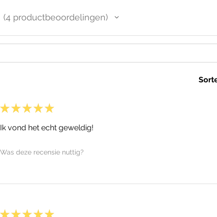
4
productbeoordelingen
4
Sort
★
★
★
★
★
Ik vond het echt geweldig!
Was deze recensie nuttig?
★
★
★
★
★