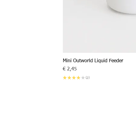
Mini Outworld Liquid Feeder
Prijs
€ 2,45
★
★
★
★
★
2
2