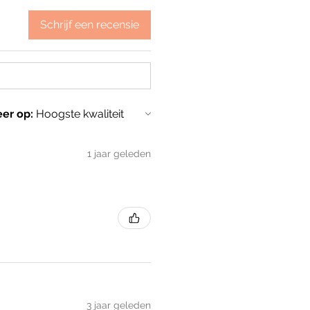
Schrijf een recensie
eer op:
1 jaar geleden
3 jaar geleden