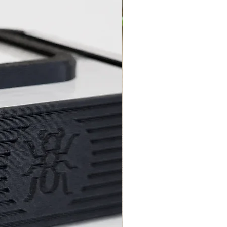
 houdt een lichte winterrust.
 in de wintermaanden helpt bij
dynamiek en natuurlijke
ver het algemeen rustig en goed
 majors kunnen bij verstoring
et agressief zolang de kolonie met
Zorg altijd voor een goed
ge opstelling en stabiele
den.