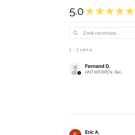
5.0
★
★
★
★
★
1 - 3 van 4
Fernand D.
ANTWERPEN, Belgium
Eric A.