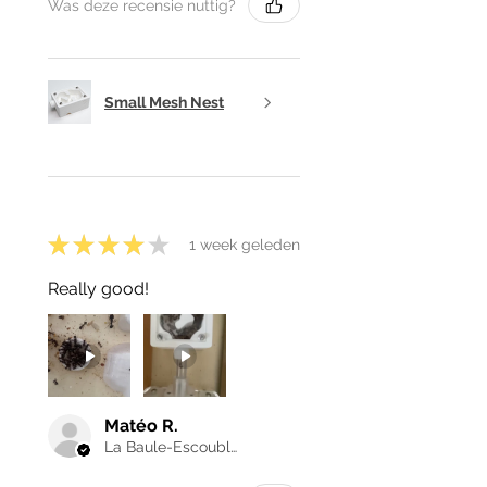
Was deze recensie nuttig?
Small Mesh Nest
★
★
★
★
★
1 week geleden
Really good!
Matéo R.
La Baule-Escoublac, France