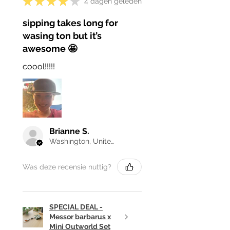
★
★
★
★
★
4 dagen geleden
sipping takes long for
wasing ton but it’s
awesome 🤩
coool!!!!!
Brianne S.
Washington, United States
Was deze recensie nuttig?
SPECIAL DEAL -
Messor barbarus x
Mini Outworld Set