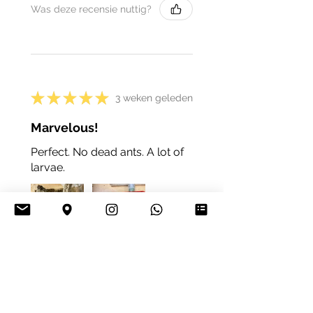
Was deze recensie nuttig?
★
★
★
★
★
3 weken geleden
Marvelous!
Perfect. No dead ants. A lot of
larvae.
4+