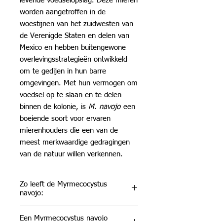
levende voedselopslag. Deze mieren
worden aangetroffen in de
woestijnen van het zuidwesten van
de Verenigde Staten en delen van
Mexico en hebben buitengewone
overlevingsstrategieën ontwikkeld
om te gedijen in hun barre
omgevingen. Met hun vermogen om
voedsel op te slaan en te delen
binnen de kolonie, is
M. navojo
een
boeiende soort voor ervaren
mierenhouders die een van de
meest merkwaardige gedragingen
van de natuur willen verkennen.
Zo leeft de Myrmecocystus
navojo:
M. navojo
-kolonies zijn eusociaal,
Een Myrmecocystus navojo