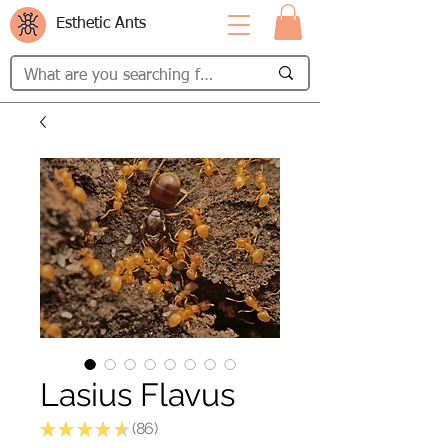
Esthetic Ants
Lasius Flavus
★
★
★
★
★
86
86