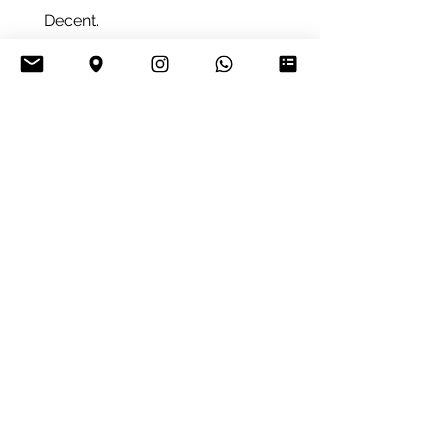
Decent.
michael
tourcoing, France
Was deze recensie nuttig?
4 maanden
★
★
★
★
★
geleden
not alive even though
esthetic ants is great and
most of the colonies are
alive this one wasn't
dead
NIGHTMARE D.