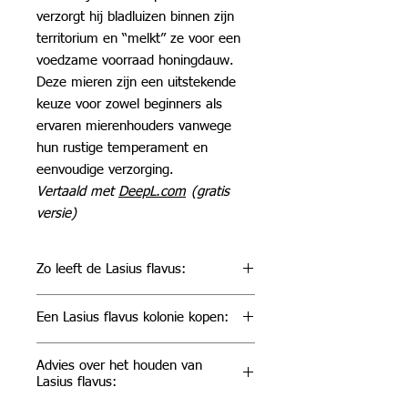
verzorgt hij bladluizen binnen zijn
territorium en “melkt” ze voor een
voedzame voorraad honingdauw.
Deze mieren zijn een uitstekende
keuze voor zowel beginners als
ervaren mierenhouders vanwege
hun rustige temperament en
eenvoudige verzorging.
Vertaald met
DeepL.com
(gratis
versie)
Zo leeft de Lasius flavus:
Lasius flavus leeft voornamelijk
Een Lasius flavus kolonie kopen:
ondergronds en komt slechts af en
toe tevoorschijn om te foerageren.
Lasius flavus kolonies zijn een ideale
Ze vormen
monogyn kolonies
(met
Advies over het houden van
keuze voor wie een
Lasius flavus:
één koningin), maar in het wild
mierenverzameling wil beginnen of
vertonen ze soms
polygyn
gedrag