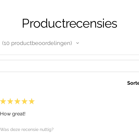
Productrecensies
10
productbeoordelingen
10
Sort
★
★
★
★
★
How great!
Was deze recensie nuttig?