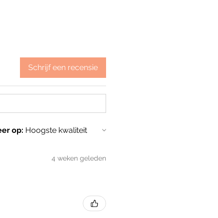
Schrijf een recensie
eer op:
4 weken geleden