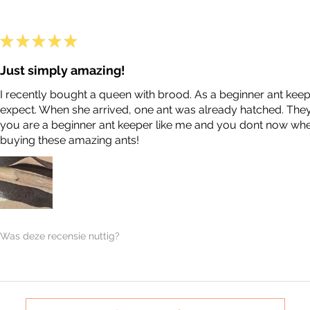
★
★
★
★
★
Just simply amazing!
I recently bought a queen with brood. As a beginner ant keep
expect. When she arrived, one ant was already hatched. They ar
you are a beginner ant keeper like me and you dont now where
buying these amazing ants!
Was deze recensie nuttig?