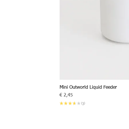
Mini Outworld Liquid Feeder
Prijs
€ 2,45
★
★
★
★
★
3
3