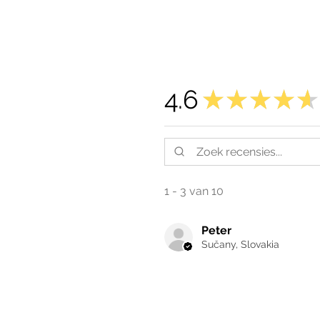
4.6
★
★
★
★
★
1 - 3 van 10
Peter
Sučany, Slovakia