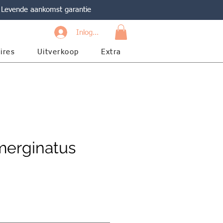
Levende aankomst garantie
Inloggen
ires
Uitverkoop
Extra
merginatus