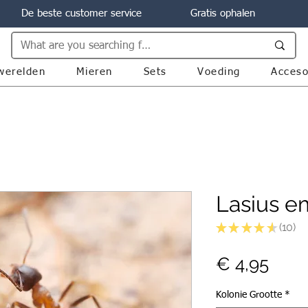
De beste customer service
Gratis ophalen
werelden
Mieren
Sets
Voeding
Acceso
Lasius e
★
★
★
★
★
10
10
Prijs
€ 4,95
Kolonie Grootte
*