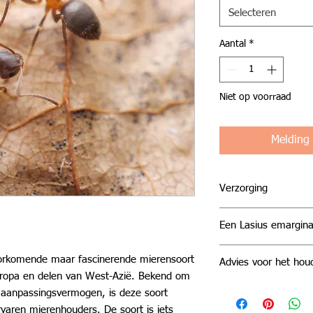
Selecteren
Aantal
*
Niet op voorraad
Melding
Verzorging
Algemeen
Een Lasius emargina
Zorgen voor Lasius 
Als deze kolonie met
Op zoek naar een
m
orkomende maar fascinerende mierensoort
geen probleem moete
Advies voor het hou
soort? Dan is
Lasius
uropa en delen van West-Azië. Bekend om
brengen.
Bij
Esthetic Ants
bie
Temperatuur & Vo
Voedsel
aanpassingsvermogen, is deze soort
gevangenschap gekwe
Nest: 21–25°
Lasius emerginatus z
rvaren mierenhouders. De soort is iets