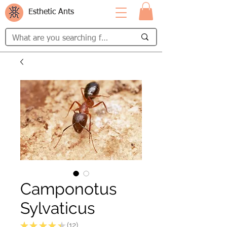
Esthetic Ants
Camponotus
Sylvaticus
★
★
★
★
★
12