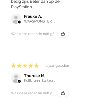
bezig zijn. Beter dan op de
PlayStation.
Frauke A.
WAASMUNSTER, Belgium
Was deze recensie nuttig?
★
★
★
★
★
2 jaar geleden
Therese M.
Kollbrunn, Switzerland
Was deze recensie nuttig?