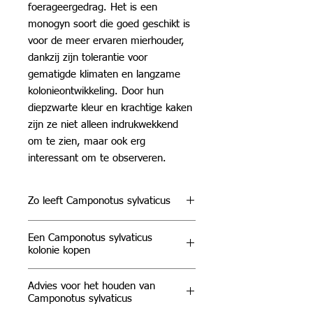
foerageergedrag. Het is een
monogyn soort die goed geschikt is
voor de meer ervaren mierhouder,
dankzij zijn tolerantie voor
gematigde klimaten en langzame
kolonieontwikkeling. Door hun
diepzwarte kleur en krachtige kaken
zijn ze niet alleen indrukwekkend
om te zien, maar ook erg
interessant om te observeren.
Zo leeft Camponotus sylvaticus
Camponotus sylvaticus leeft
Een Camponotus sylvaticus
voornamelijk in
droge bossen,
kolonie kopen
bosranden en open struikgebieden
.
Ze bouwen hun nesten onder
Deze soort is ideaal voor wie een
Advies voor het houden van
stenen, in de aarde of in rottend
rustige maar visueel aantrekkelijke
Camponotus sylvaticus
hout. Kolonies zijn
monogyn
en
mierensoort zoekt. Koninginnen