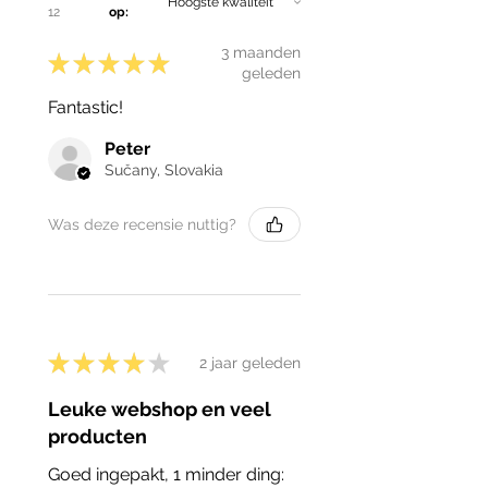
12
op:
3 maanden
★
★
★
★
★
geleden
Fantastic!
Peter
Sučany, Slovakia
Was deze recensie nuttig?
★
★
★
★
★
2 jaar geleden
Leuke webshop en veel
producten
Goed ingepakt, 1 minder ding: