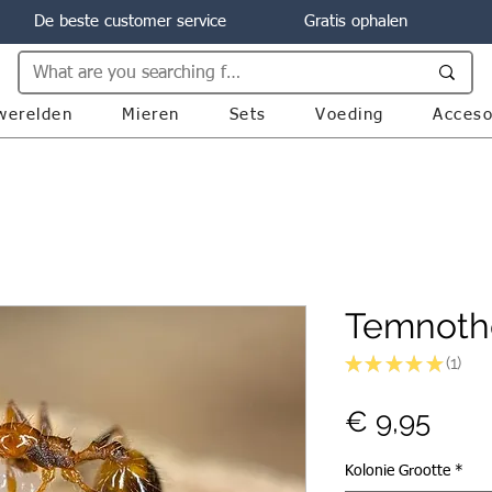
De beste customer service
Gratis ophalen
werelden
Mieren
Sets
Voeding
Acceso
Temnoth
★
★
★
★
★
1
1
Prijs
€ 9,95
Kolonie Grootte
*