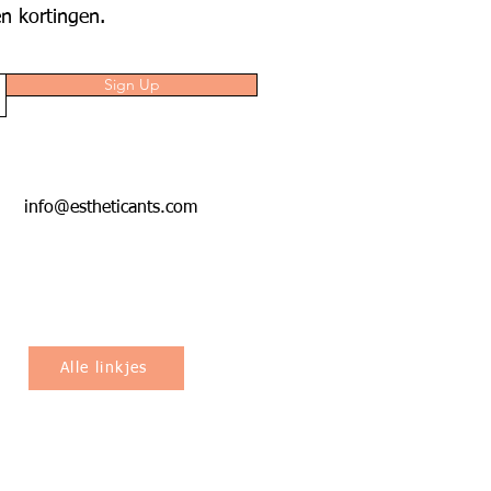
n kortingen.
Sign Up
info@estheticants.com
Alle linkjes