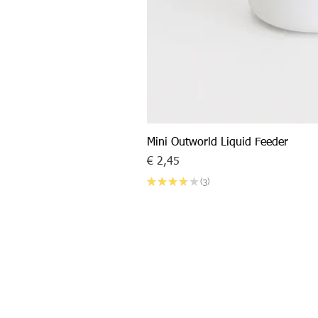
Mini Outworld Liquid Feeder
Prijs
€ 2,45
★
★
★
★
★
3
3