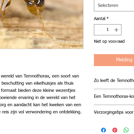
Selecteren
Aantal
*
Niet op voorraad
Melding
 wereld van Temnothorax, een soort van
Zo leeft de Temnoth
beschutting van eikelhuisjes als thuis
formaat bieden deze kleine wezentjes
Temnothorax gedijt
Een Temnothorax-ko
boeiende ervaring in de wereld van het
vaak aangetroffen n
zorg en aandacht kan het kweken van een
gebieden langs de k
Het aanschaffen van
opmerkelijk vermog
 reis zijn vol verwondering en ontdekking.
Verzorgingstips voo
liefhebbers de moge
diverse habitats, w
gedrag van deze klei
Voor een succesvoll
stenen van verschil
bekijken. Vanwege h
kolonies is aandacht
Ondanks hun kleine