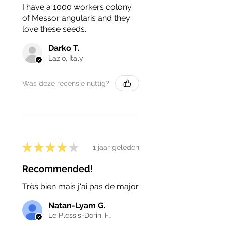
I have a 1000 workers colony
of Messor angularis and they
love these seeds.
Darko T.
Lazio, Italy
Was deze recensie nuttig?
★
★
★
★
★
1 jaar geleden
Recommended!
Très bien mais j'ai pas de major
Natan-Lyam G.
Le Plessis-Dorin, France