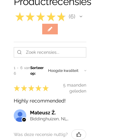
Productrecensies
★
★
★
★
★
6
6
1 - 6 van
Sorteer
6
op:
5 maanden
★
★
★
★
★
geleden
Highly recommended!
Mateusz Ż.
Biddinghuizen, NL-FL
Was deze recensie nuttig?