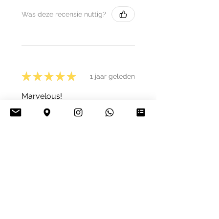
Was deze recensie nuttig?
★
★
★
★
★
1 jaar geleden
Marvelous!
David B.
TOULOUSE, France
Was deze recensie nuttig?
★
★
★
★
★
1 jaar geleden