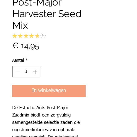
Post-Major
Harvester Seed
Mix
★
★
★
★
★
6
6
Prijs
€ 14,95
Aantal
*
In winkelwagen
De Esthetic Ants Post-Major
Zaadmix biedt een zorgvuldig
samengestelde selectie zaden die
oogstmierkolonies van optimale