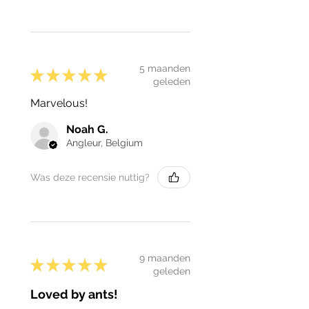
5 maanden
★
★
★
★
★
geleden
Marvelous!
Noah G.
Angleur, Belgium
Was deze recensie nuttig?
9 maanden
★
★
★
★
★
geleden
Loved by ants!