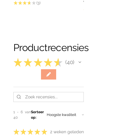
Prijs
€ 17,50
★
★
★
★
★
3
3
★
★
★
★
Productrecensies
★
★
★
★
★
40
40
1 - 6 van
Sorteer
40
op:
★
★
★
★
★
2 weken geleden