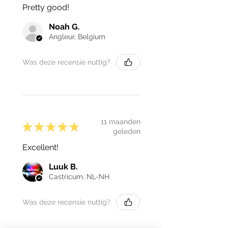
Pretty good!
Noah G.
Angleur, Belgium
Was deze recensie nuttig?
11 maanden
★
★
★
★
★
geleden
Excellent!
Luuk B.
Castricum, NL-NH
Was deze recensie nuttig?