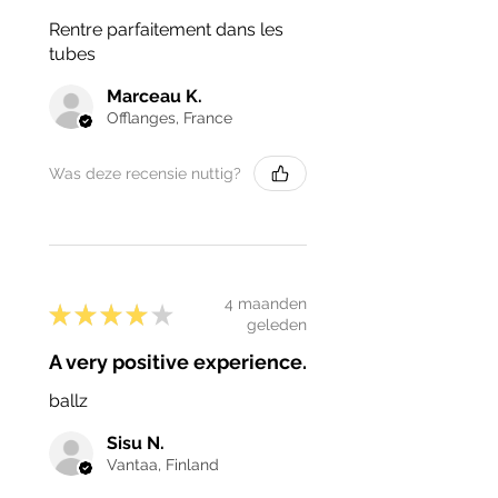
Rentre parfaitement dans les
tubes
Marceau K.
Offlanges, France
Was deze recensie nuttig?
4 maanden
★
★
★
★
★
geleden
A very positive experience.
ballz
Sisu N.
Vantaa, Finland