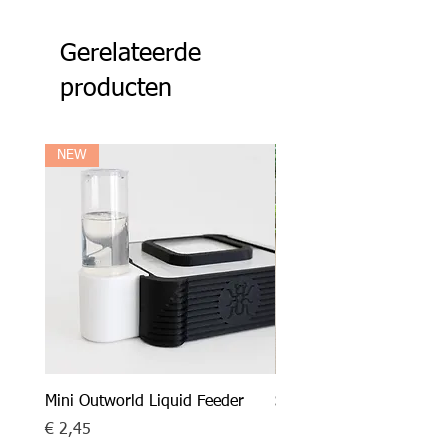
Gerelateerde
producten
NEW
Mini Outworld Liquid Feeder
SPECIAL DEAL - Messor
barbarus x Mini Outworl
Prijs
€ 2,45