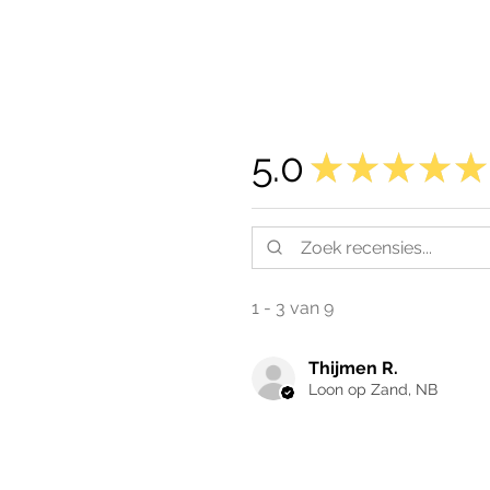
5.0
★
★
★
★
★
1 - 3 van 9
Thijmen R.
Loon op Zand, NB