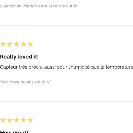
2 personen vonden deze recensie nuttig.
★
★
★
★
★
Really loved it!
Capteur très précis, aussi pour l'humidité que la température
Was deze recensie nuttig?
★
★
★
★
★
How great!