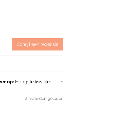
Schrijf een recensie
eer op:
2 maanden geleden