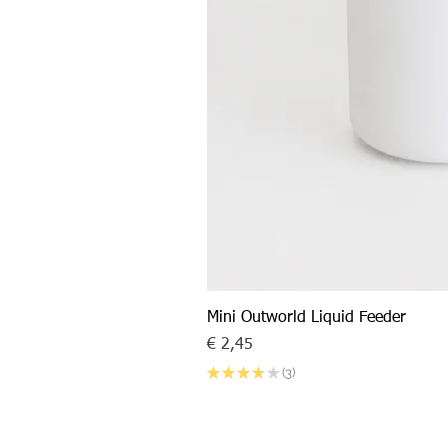
Mini Outworld Liquid Feeder
Prijs
€ 2,45
★
★
★
★
★
3
3