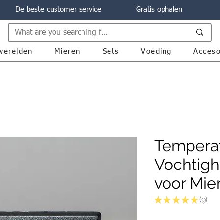
De beste customer service
Gratis ophalen
werelden
Mieren
Sets
Voeding
Acceso
Temperat
Vochtigh
voor Mie
★
★
★
★
★
9
9