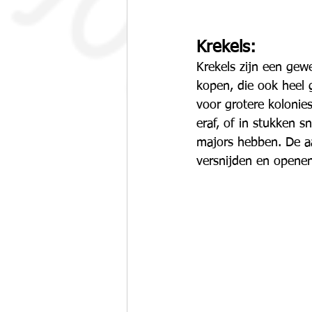
Krekels:
Krekels zijn een gew
kopen, die ook heel g
voor grotere kolonies
eraf, of in stukken s
majors hebben. De aa
versnijden en openen