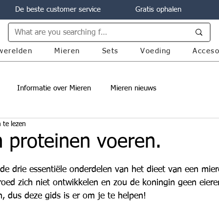
De beste customer service
Gratis ophalen
werelden
Mieren
Sets
Voeding
Acceso
Informatie over Mieren
Mieren nieuws
 te lezen
 proteinen voeren.
uit 5 sterren.
 de drie essentiële onderdelen van het dieet van een mier
roed zich niet ontwikkelen en zou de koningin geen eiere
n, dus deze gids is er om je te helpen!