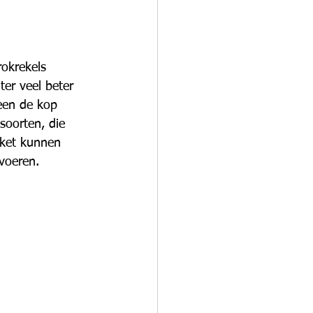
rokrekels 
ter veel beter 
leen de kop 
soorten, die 
cket kunnen 
voeren.