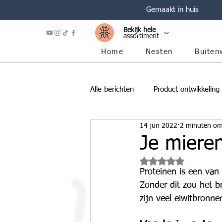
Gemaakt in huis
Bekijk hele
assortiment
Home
Nesten
Buiten
Alle berichten
Product ontwikkeling
14 jun 2022
2 minuten om
Je mieren
Beoordeeld met NaN 
Proteinen is een van
Zonder dit zou het b
zijn veel eiwitbronne