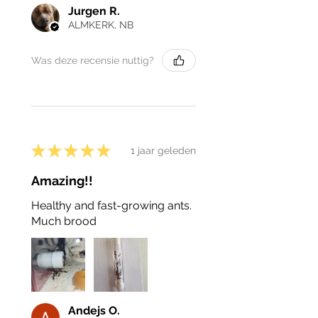
Jurgen R.
ALMKERK, NB
Was deze recensie nuttig?
★
★
★
★
★
1 jaar geleden
Amazing!!
Healthy and fast-growing ants.
Much brood
Andejs O.