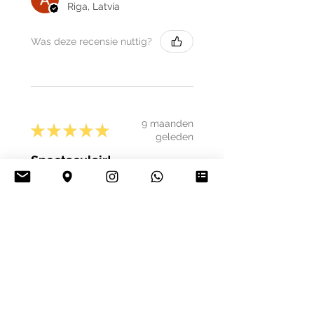
Riga, Latvia
Was deze recensie nuttig?
9 maanden
★
★
★
★
★
geleden
Spectaculair!
Ik heb deze soort ontvangen in
een ongelofelijk goeie status en
had binnen 2 beken bijna
anderhalf keer zoveel
werksters als toen ik het
bestelde. Naar mijn mening zijn
h...
LAAT MEER ZIEN
Julian