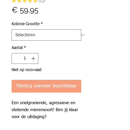
★
★
★
★
★
23
23
Prijs
€ 59,95
Kolonie Grootte
*
Aantal
*
Niet op voorraad
Melding wanneer beschikbaar
Een snelgroeiende, agressieve en
stekende mierensoort! Ben jij klaar
voor de uitdaging?