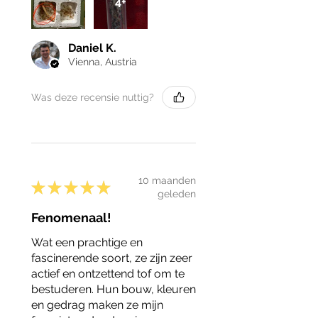
4+
Daniel K.
Vienna, Austria
Was deze recensie nuttig?
10 maanden
★
★
★
★
★
geleden
Fenomenaal!
Wat een prachtige en
fascinerende soort, ze zijn zeer
actief en ontzettend tof om te
bestuderen. Hun bouw, kleuren
en gedrag maken ze mijn