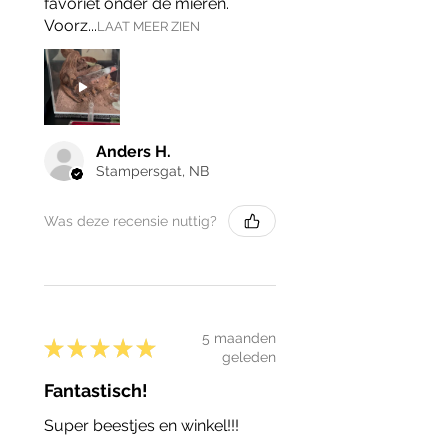
favoriet onder de mieren.
Voorz...
LAAT MEER ZIEN
Anders H.
Stampersgat, NB
Was deze recensie nuttig?
5 maanden
★
★
★
★
★
geleden
Fantastisch!
Super beestjes en winkel!!!