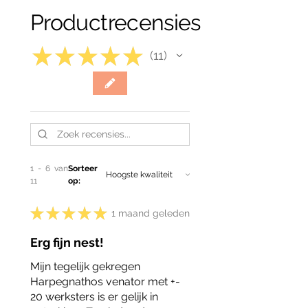
Productrecensies
★
★
★
★
★
11
11
1 - 6 van
Sorteer
11
op:
★
★
★
★
★
1 maand geleden
Erg fijn nest!
Mijn tegelijk gekregen
Harpegnathos venator met +-
20 werksters is er gelijk in