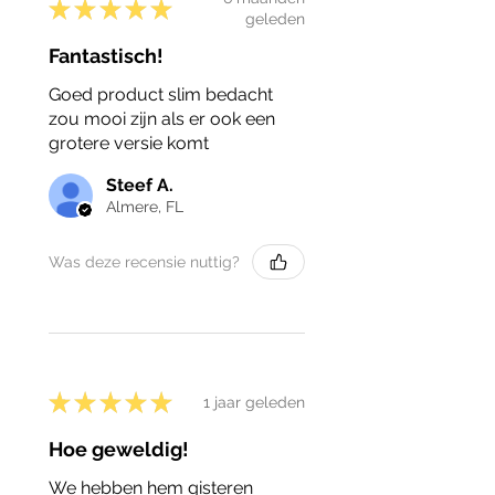
★
★
★
★
★
geleden
Fantastisch!
Goed product slim bedacht
zou mooi zijn als er ook een
grotere versie komt
Steef A.
Almere, FL
Was deze recensie nuttig?
★
★
★
★
★
1 jaar geleden
Hoe geweldig!
We hebben hem gisteren