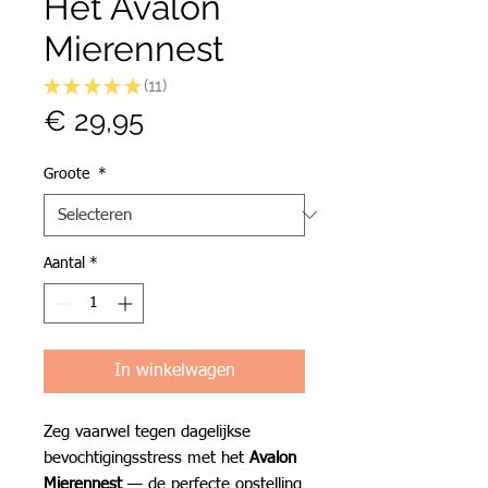
Het Avalon
Mierennest
★
★
★
★
★
11
11
Prijs
€ 29,95
Groote
*
Aantal
*
In winkelwagen
Zeg vaarwel tegen dagelijkse
bevochtigingsstress met het
Avalon
Mierennest
— de perfecte opstelling