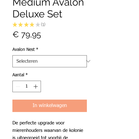
Medium Avalon
Deluxe Set
★
★
★
★
★
1
1
Prijs
€ 79,95
Avalon Nest
*
Aantal
*
In winkelwagen
De perfecte upgrade voor
mierenhouders waarvan de kolonie
is uitgegroeid tot voorbij de