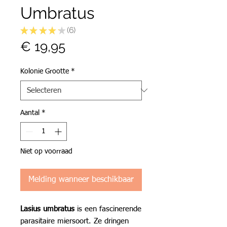
Umbratus
★
★
★
★
★
6
6
Prijs
€ 19,95
Kolonie Grootte
*
Aantal
*
Niet op voorraad
Melding wanneer beschikbaar
Lasius umbratus
is een fascinerende
parasitaire miersoort. Ze dringen